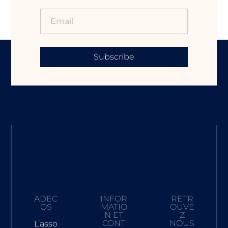
Subscribe
ADEC
INFOR
RETR
OS
MATIO
OUVE
N ET
Z
CONT
NOUS
L’asso