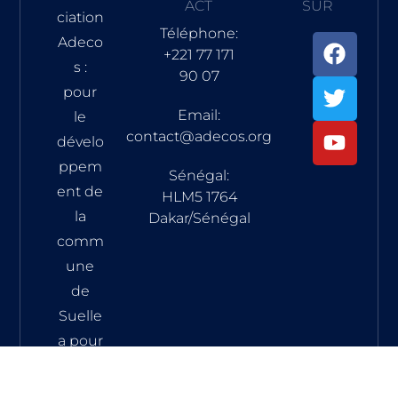
ACT
SUR
ciation
Téléphone:
Adeco
+221 77 171
s :
90 07
pour
Email:
le
contact@adecos.org
dévelo
ppem
Sénégal:
ent de
HLM5 1764
la
Dakar/Sénégal
comm
une
de
Suelle
a pour
vocati
on de