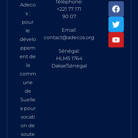
Téléphone:
Adeco
+221 77 171
s :
90 07
pour
Email:
le
contact@adecos.org
dévelo
ppem
Sénégal:
ent de
HLM5 1764
la
Dakar/Sénégal
comm
une
de
Suelle
a pour
vocati
on de
soute