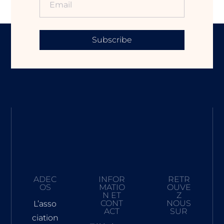
Subscribe
ADEC
INFOR
RETR
OS
MATIO
OUVE
N ET
Z
CONT
NOUS
L’asso
ACT
SUR
ciation