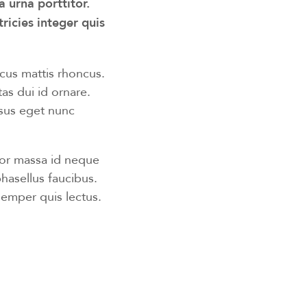
 urna porttitor.
icies integer quis
ncus mattis rhoncus.
tas dui id ornare.
rsus eget nunc
tor massa id neque
hasellus faucibus.
 semper quis lectus.