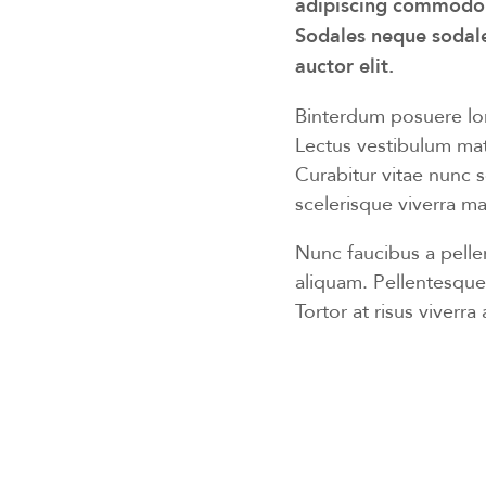
adipiscing commodo el
Sodales neque sodale
auctor elit.
Binterdum posuere lor
Lectus vestibulum matti
Curabitur vitae nunc 
scelerisque viverra ma
Nunc faucibus a pelle
aliquam. Pellentesque
Tortor at risus viverra