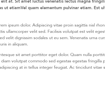
it at. Sit amet luctus venenatis lectus magna fringilla
s ut etiamVel quam elementum pulvinar etiam. Est ultr
em ipsum dolor. Adipiscing vitae proin sagittis nisl rho
s ullamcorper velit sed. Facilisis volutpat est velit eges
sed velit dignissim sodales ut eu sem. Venenatis urna cu
uris in aliquam.
ntesque sit amet porttitor eget dolor. Quam nulla portti
 diam volutpat commodo sed egestas egestas fringilla p
 adipiscing at in tellus integer feugiat. Ac tincidunt vitae