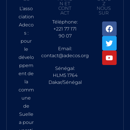
N ET
Z
CONT
NOUS
L’asso
ACT
SUR
ciation
Téléphone:
Adeco
+221 77 171
s :
90 07
pour
Email:
le
contact@adecos.org
dévelo
ppem
Sénégal:
ent de
HLM5 1764
la
Dakar/Sénégal
comm
une
de
Suelle
a pour