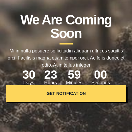
We Are Coming
Soon
Mi in nulla posuere sollicitudin aliquam ultrices sagittis
orci. Facilisis magna etiam tempor orci. Ac felis donec et
odio. At in tellus integer
3
0
2
3
5
8
5
9
Days
Hours
Minutes
Seconds
GET NOTIFICATION