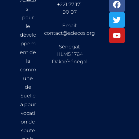
Adeco
+221 77 171
s :
90 07
pour
Email:
le
contact@adecos.org
dévelo
ppem
Sénégal:
ent de
HLM5 1764
la
Dakar/Sénégal
comm
une
de
Suelle
a pour
vocati
on de
soute