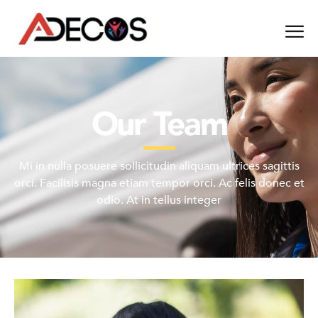
Our Team
Mi in nulla posuere sollicitudin aliquam ultrices sagittis
orci. Facilisis magna etiam tempor orci. Ac felis donec et
odio. At in tellus integer