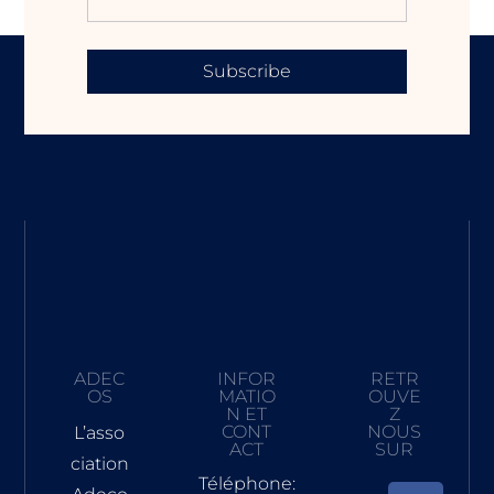
Subscribe
ADEC
INFOR
RETR
OS
MATIO
OUVE
N ET
Z
CONT
NOUS
L’asso
ACT
SUR
ciation
Téléphone: