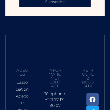
Subscribe
ADEC
INFOR
RETR
OS
MATIO
OUVE
N ET
Z
CONT
NOUS
L’asso
ACT
SUR
ciation
Téléphone:
Adeco
+221 77 171
s :
90 07
pour