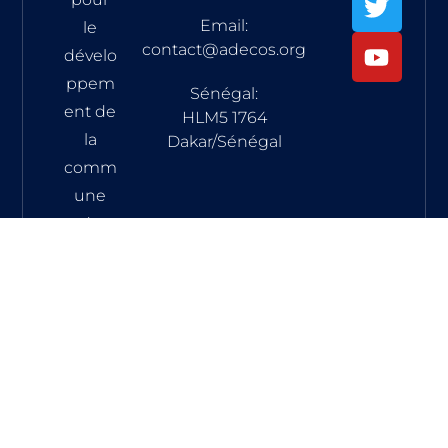
Email:
le
contact@adecos.org
dévelo
ppem
Sénégal:
ent de
HLM5 1764
la
Dakar/Sénégal
comm
une
de
Suelle
a pour
vocati
on de
soute
nir la
comm
une